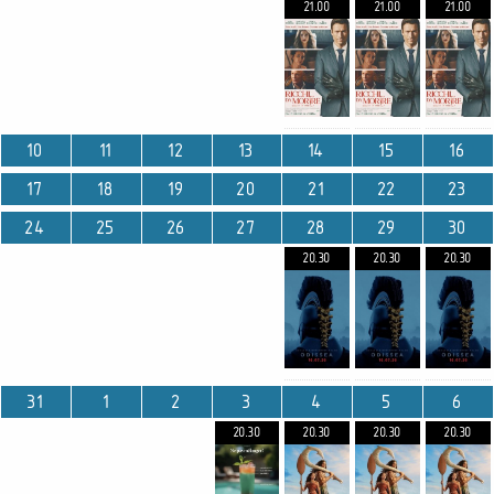
21.00
21.00
21.00
10
11
12
13
14
15
16
17
18
19
20
21
22
23
24
25
26
27
28
29
30
20.30
20.30
20.30
31
1
2
3
4
5
6
20.30
20.30
20.30
20.30