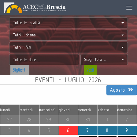
Tutte le località
Tutti i cinema
Tutti i film
Scegli l'ora ...
Biglietti
Vedi
EVENTI - LUGLIO 2026
Agosto
lunedì
martedì
mercoledì
giovedì
venerdì
sabato
domenica
27
28
29
30
31
1
2
3
4
5
6
7
8
9