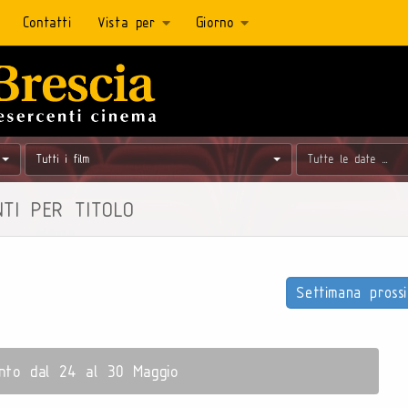
Contatti
Vista per
Giorno
Tutti i film
NTI PER TITOLO
Settimana pros
nto dal 24 al 30 Maggio