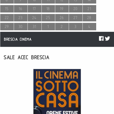
15
16
17
18
19
20
21
22
23
24
25
26
27
28
29
30
31
1
2
3
4
BRESCIA CINEMA
SALE ACEC BRESCIA