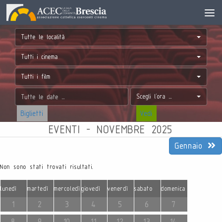
Tutte le località
Tutti i cinema
Tutti i film
Scegli l'ora ...
Biglietti
Vedi
EVENTI - NOVEMBRE 2025
Gennaio
Non sono stati trovati risultati.
lunedì
martedì
mercoledì
giovedì
venerdì
sabato
domenica
1
2
3
4
5
6
7
8
9
10
11
12
13
14